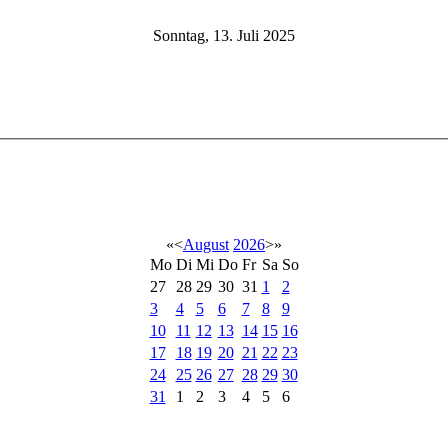
Sonntag, 13. Juli 2025
«
<
August
2026
>
»
Mo
Di
Mi
Do
Fr
Sa
So
27
28
29
30
31
1
2
3
4
5
6
7
8
9
10
11
12
13
14
15
16
17
18
19
20
21
22
23
24
25
26
27
28
29
30
31
1
2
3
4
5
6