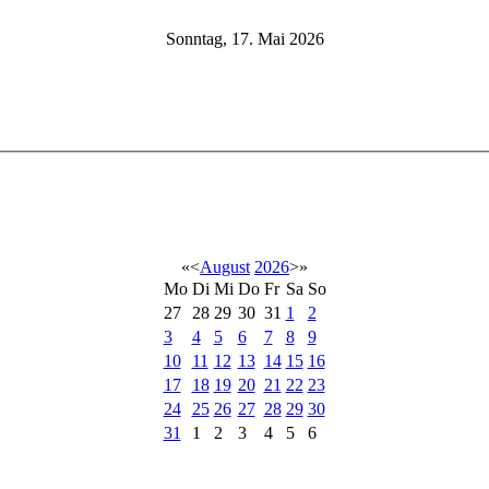
Sonntag, 17. Mai 2026
«
<
August
2026
>
»
Mo
Di
Mi
Do
Fr
Sa
So
27
28
29
30
31
1
2
3
4
5
6
7
8
9
10
11
12
13
14
15
16
17
18
19
20
21
22
23
24
25
26
27
28
29
30
31
1
2
3
4
5
6