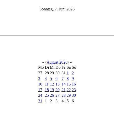
Sonntag, 7. Juni 2026
«
<
August
2026
>
»
Mo
Di
Mi
Do
Fr
Sa
So
27
28
29
30
31
1
2
3
4
5
6
7
8
9
10
11
12
13
14
15
16
17
18
19
20
21
22
23
24
25
26
27
28
29
30
31
1
2
3
4
5
6