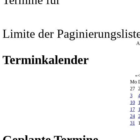
Limite der Paginierungslist
A
Terminkalender
«
Mo
27
3
10
17
24
31
Geplante Termine