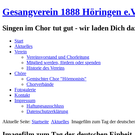
Gesangverein 1888 Höringen e.V
Singen im Chor tut gut - wir laden Dich da
Start
Aktuelles
Verein
Vereinsvorstand und Chorleitung
Mitglied werden, fördern oder spenden
Historie des Vereins
Chöre
Gemischter Chor "Hörmonists"
Chorverbände
Fotogalerie
Kontakt
Impressum
Haftungsausschluss
Datenschutzerklärung
Aktuelle Seite:
Startseite
Aktuelles
Imagefilm zum Tag der deutschen 
Imagefilm zum Tag der deutschen Einheit –