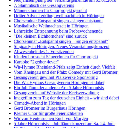
Neujahrsempfang der Verbandsgemeinde am 05.01.2018
7. Stammtisch des Gesangvereins
Männerstimmen für Chorprojekt gesucht
Dritter Advent erklingt weihnachtlich in Höringen
Chorseminar Entspannt singen - singen entspannt
Musikalische Weihnachtszeit in Höringen
Lehrreiche Entspannung beim Probewochenende
"Die kleinen Eichhörnchen" sind zurück
Chorseminar „Entspannt singen – Singen entspannt“
Singparty in Höringen: Neues Veranstaltungskonzept
Abwesenheit des 1. Vorsitzenden
Kinderchor sucht SängerInnen für Chorprojekt
Karaoke "2gether 4ever"
Wir-Hymne Rheinland-Pfalz zeigt Einheit durch Vielfalt
Vom Rheingau und der Pfalz: Comedy mit Gerd Brömser
Gesangverein gewinnt Pfalzwerke-Sponsoring
Die Wir-Hymne: Gesangverein Höringen ist dabei
Ein Jubiläum der anderen Art: 5 Jahre Hörmonists
Gesangverein auf Website der Kreisverwaltung
Imagefilm zum Tag der deutschen Einheit – wir sind dabei
Comedy-Abend in Höringen
Gerd Brömser im Bürgerhaus Höringen
Kleiner Chor für große Feierlichkeiten
Wir von Heute suchen Euch von Morgen
5 Jahre Hörmonists – Jubiliäumskonzert am Sa. 24. Juni