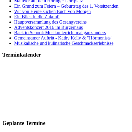
Maifeier auf dem Höringer Dorfplatz
Ein Grund zum Feiern – Geburtstag des 1. Vorsitzenden
Wir von Heute suchen Euch von Morgen
Ein Blick in die Zukunft
Hauptversammlung des Gesangvereins
Adventskonzert 2016 im Bürgerhaus
Back to School: Musikunterricht mal ganz anders
Gemeinsamer Auftritt - Kathy Kelly & "Hörmonists"
Musikalische und kulinarische Geschmackserlebnisse
Terminkalender
Geplante Termine