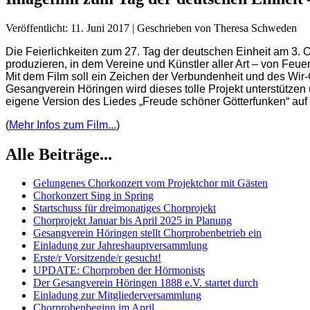
Veröffentlicht: 11. Juni 2017
|
Geschrieben von Theresa Schweden
Die Feierlichkeiten zum 27. Tag der deutschen Einheit am 3.
produzieren, in dem Vereine und Künstler aller Art – von Feue
Mit dem Film soll ein Zeichen der Verbundenheit und des Wir-G
Gesangverein Höringen wird dieses tolle Projekt unterstützen
eigene Version des Liedes „Freude schöner Götterfunken“ auf 
(
Mehr Infos zum Film...
)
Alle Beiträge...
Gelungenes Chorkonzert vom Projektchor mit Gästen
Chorkonzert Sing in Spring
Startschuss für dreimonatiges Chorprojekt
Chorprojekt Januar bis April 2025 in Planung
Gesangverein Höringen stellt Chorprobenbetrieb ein
Einladung zur Jahreshauptversammlung
Erste/r Vorsitzende/r gesucht!
UPDATE: Chorproben der Hörmonists
Der Gesangverein Höringen 1888 e.V. startet durch
Einladung zur Mitgliederversammlung
Chorprobenbeginn im April