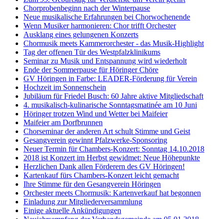
Chorprobenbeginn nach der Winterpause
Neue musikalische Erfahrungen bei Chorwochenende
Wenn Musiker harmonieren: Chor trifft Orchester
Ausklang eines gelungenen Konzerts
Chormusik meets Kammerorchester - das Musik-Highlight
Tag der offenen Tür des Westpfalzklinikums
Seminar zu Musik und Entspannung wird wiederholt
Ende der Sommerpause für Höringer Chöre
GV Höringen in Farbe: LEADER-Förderung für Verein
Hochzeit im Sonnenschein
Jubiläum für Friedel Busch: 60 Jahre aktive Mitgliedschaft
4. musikalisch-kulinarische Sonntagsmatinée am 10 Juni
Höringer trotzen Wind und Wetter bei Maifeier
Maifeier am Dorfbrunnen
Chorseminar der anderen Art schult Stimme und Geist
Gesangverein gewinnt Pfalzwerke-Sponsoring
Neuer Termin für Chambers-Konzert: Sonntag 14.10.2018
2018 ist Konzert im Herbst gewidmet: Neue Höhepunkte
Herzlichen Dank allen Förderern des GV Höringen!
Kartenkauf fürs Chambers-Konzert leicht gemacht
Ihre Stimme für den Gesangverein Höringen
Orchester meets Chormusik: Kartenverkauf hat begonnen
Einladung zur Mitgliederversammlung
Einige aktuelle Ankündigungen