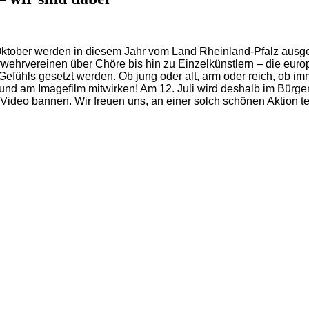
 Oktober werden in diesem Jahr vom Land Rheinland-Pfalz ausge
rwehrvereinen über Chöre bis hin zu Einzelkünstlern – die euro
efühls gesetzt werden. Ob jung oder alt, arm oder reich, ob imm
 und am Imagefilm mitwirken! Am 12. Juli wird deshalb im Bürge
Video bannen. Wir freuen uns, an einer solch schönen Aktion te