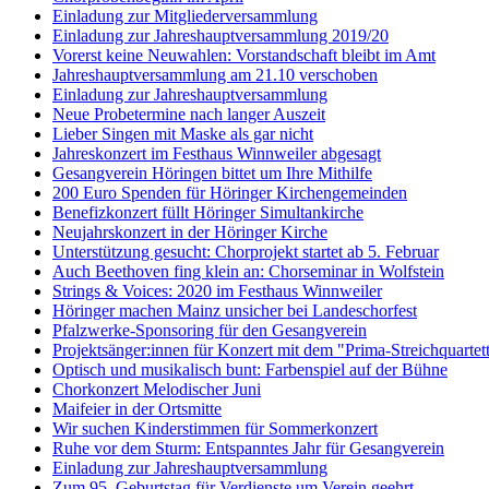
Einladung zur Mitgliederversammlung
Einladung zur Jahreshauptversammlung 2019/20
Vorerst keine Neuwahlen: Vorstandschaft bleibt im Amt
Jahreshauptversammlung am 21.10 verschoben
Einladung zur Jahreshauptversammlung
Neue Probetermine nach langer Auszeit
Lieber Singen mit Maske als gar nicht
Jahreskonzert im Festhaus Winnweiler abgesagt
Gesangverein Höringen bittet um Ihre Mithilfe
200 Euro Spenden für Höringer Kirchengemeinden
Benefizkonzert füllt Höringer Simultankirche
Neujahrskonzert in der Höringer Kirche
Unterstützung gesucht: Chorprojekt startet ab 5. Februar
Auch Beethoven fing klein an: Chorseminar in Wolfstein
Strings & Voices: 2020 im Festhaus Winnweiler
Höringer machen Mainz unsicher bei Landeschorfest
Pfalzwerke-Sponsoring für den Gesangverein
Projektsänger:innen für Konzert mit dem "Prima-Streichquartet
Optisch und musikalisch bunt: Farbenspiel auf der Bühne
Chorkonzert Melodischer Juni
Maifeier in der Ortsmitte
Wir suchen Kinderstimmen für Sommerkonzert
Ruhe vor dem Sturm: Entspanntes Jahr für Gesangverein
Einladung zur Jahreshauptversammlung
Zum 95. Geburtstag für Verdienste um Verein geehrt